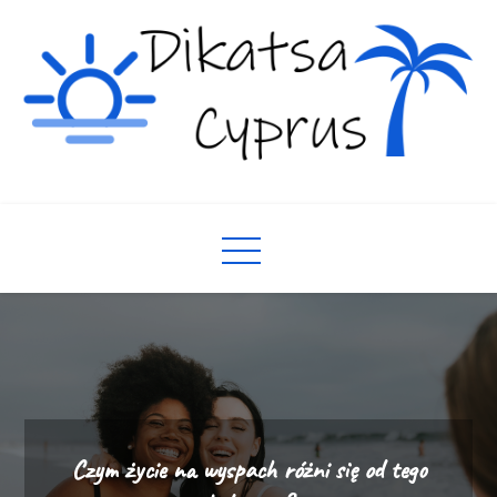
Skip
to
content
Mieszkania i domy na Cyprze
Turystyka na wyspie Cypr
Czym życie na wyspach różni się od tego