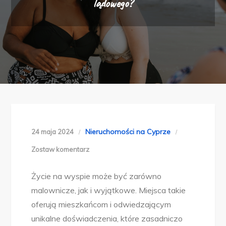
lądowego?
Nieruchomości na Cyprze
24 maja 2024
w
Zostaw komentarz
Czym
Życie na wyspie może być zarówno
życie
malownicze, jak i wyjątkowe. Miejsca takie
na
oferują mieszkańcom i odwiedzającym
wyspach
unikalne doświadczenia, które zasadniczo
różni